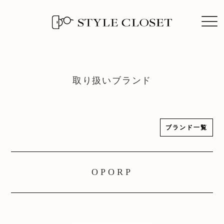
取
り
扱
い
ブ
ラ
ン
ド
ブランド一覧
OPORP